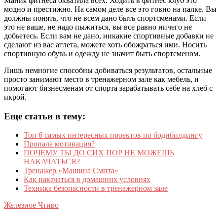
Мания фитнеса охватила всех. Ходить в фитнес клуб это
модно и престижно. На самом деле все это говно на палке. Вы
должны понять, что не всем дано быть спортсменами. Если
это не ваше, не надо пыжиться, вы все равно ничего не
добьетесь. Если вам не дано, никакие спортивные добавки не
сделают из вас атлета, можете хоть обожраться ими. Носить
спортивную обувь и одежду не значит быть спортсменом.
Лишь немногие способны добиваться результатов, остальные
просто занимают место в тренажерном зале как мебель, и
помогают бизнесменам от спорта зарабатывать себе на хлеб с
икрой.
Еще статьи в тему:
Топ 6 самых интересных проектов по бодибилдингу
Пропала мотивация?
ПОЧЕМУ ТЫ ДО СИХ ПОР НЕ МОЖЕШЬ
НАКАЧАТЬСЯ?
Тренажер «Машина Смита»
Как накачаться в домашних условиях
Техника безопасности в тренажерном зале
Железное Чтиво