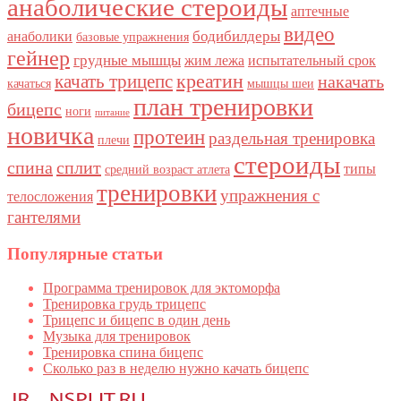
анаболические стероиды
аптечные
видео
бодибилдеры
анаболики
базовые упражнения
гейнер
грудные мышцы
жим лежа
испытательный срок
качать трицепс
креатин
накачать
качаться
мышцы шеи
план тренировки
бицепс
ноги
питание
новичка
протеин
раздельная тренировка
плечи
стероиды
спина
сплит
типы
средний возраст атлета
тренировки
упражнения с
телосложения
гантелями
Популярные статьи
Программа тренировок для эктоморфа
Тренировка грудь трицепс
Трицепс и бицепс в один день
Музыка для тренировок
Тренировка спина бицепс
Сколько раз в неделю нужно качать бицепс