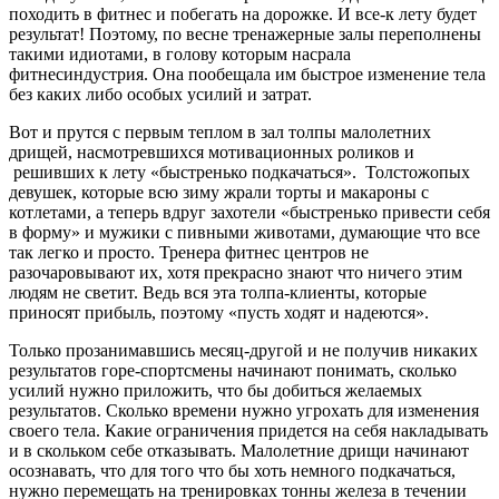
походить в фитнес и побегать на дорожке. И все-к лету будет
результат! Поэтому, по весне тренажерные залы переполнены
такими идиотами, в голову которым насрала
фитнесиндустрия. Она пообещала им быстрое изменение тела
без каких либо особых усилий и затрат.
Вот и прутся с первым теплом в зал толпы малолетних
дрищей, насмотревшихся мотивационных роликов и
решивших к лету «быстренько подкачаться». Толстожопых
девушек, которые всю зиму жрали торты и макароны с
котлетами, а теперь вдруг захотели «быстренько привести себя
в форму» и мужики с пивными животами, думающие что все
так легко и просто. Тренера фитнес центров не
разочаровывают их, хотя прекрасно знают что ничего этим
людям не светит. Ведь вся эта толпа-клиенты, которые
приносят прибыль, поэтому «пусть ходят и надеются».
Только прозанимавшись месяц-другой и не получив никаких
результатов горе-спортсмены начинают понимать, сколько
усилий нужно приложить, что бы добиться желаемых
результатов. Сколько времени нужно угрохать для изменения
своего тела. Какие ограничения придется на себя накладывать
и в скольком себе отказывать. Малолетние дрищи начинают
осознавать, что для того что бы хоть немного подкачаться,
нужно перемещать на тренировках тонны железа в течении