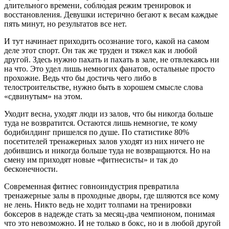
длительного времени, соблюдая режим тренировок и
восстановления. Девушки истерично бегают к весам каждые
пять минут, но результатов все нет.
И тут начинает приходить осознание того, какой на самом
деле этот спорт. Он так же труден и тяжел как и любой
другой. Здесь нужно пахать и пахать в зале, не отвлекаясь ни
на что. Это удел лишь немногих фанатов, остальные просто
прохожие. Ведь что бы достичь чего либо в
телостроительстве, нужно быть в хорошем смысле слова
«сдвинутым» на этом.
Уходит весна, уходят люди из залов, что бы никогда больше
туда не возвратится. Остаются лишь немногие, те кому
бодибилдинг пришелся по душе. По статистике 80%
посетителей тренажерных залов уходят из них ничего не
добившись и никогда больше туда не возвращаются. Но на
смену им приходят новые «фитнесисты» и так до
бесконечности.
Современная фитнес говноиндустрия превратила
тренажерные залы в проходные дворы, где шляются все кому
не лень. Никто ведь не ходит толпами на тренировки
боксеров в надежде стать за месяц-два чемпионом, понимая
что это невозможно. И не только в бокс, но и в любой другой