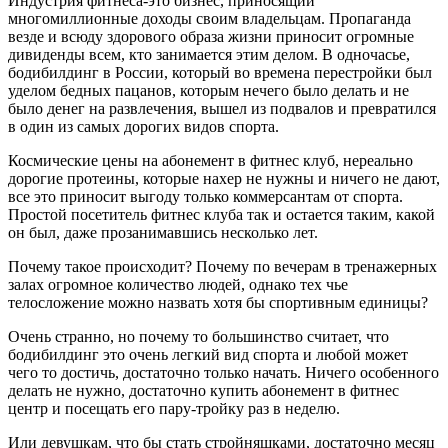
Индустрия фитнеса-это бизнес, приносящий
многомиллионные доходы своим владельцам. Пропаганда
везде и всюду здорового образа жизни приносит огромные
дивиденды всем, кто занимается этим делом. В одночасье,
бодибилдинг в России, который во времена перестройки был
уделом бедных пацанов, которым нечего было делать и не
было денег на развлечения, вышел из подвалов и превратился
в один из самых дорогих видов спорта.
Космические цены на абонемент в фитнес клуб, нереально
дорогие протеины, которые нахер не нужны и ничего не дают,
все это приносит выгоду только коммерсантам от спорта.
Простой посетитель фитнес клуба так и остается таким, какой
он был, даже прозанимавшись несколько лет.
Почему такое происходит? Почему по вечерам в тренажерных
залах огромное количество людей, однако тех чье
телосложение можно назвать хотя бы спортивным единицы?
Очень странно, но почему то большинство считает, что
бодибилдинг это очень легкий вид спорта и любой может
чего то достичь, достаточно только начать. Ничего особенного
делать не нужно, достаточно купить абонемент в фитнес
центр и посещать его пару-тройку раз в неделю.
Или девушкам, что бы стать стройняшками, достаточно месяц