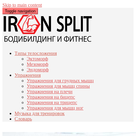
Skip to main content
Toggle navigation
Типы телосложения
Эктоморф
Мезоморф
Эндоморф
Упражнения
Упражнения для грудных мышц
Упражнения для мышц спины
Упражнения на плечи
Упражнения на бицепс
Упражнения на трицепс
Упражнения для мышц ног
Музыка для тренировок
Словарь