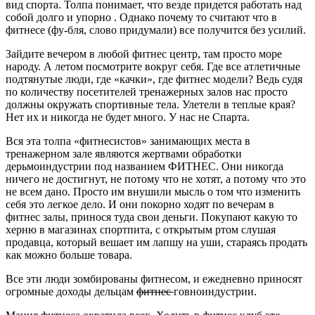
вид спорта. Толпа понимает, что везде придется работать над
собой долго и упорно . Однако почему то считают что в
фитнесе (фу-бля, слово придумали) все получится без усилий.
Зайдите вечером в любой фитнес центр, там просто море
народу. А летом посмотрите вокруг себя. Где все атлетичные
подтянутые люди, где «качки», где фитнес модели? Ведь судя
по количеству посетителей тренажерных залов нас просто
должны окружать спортивные тела. Улетели в теплые края?
Нет их и никогда не будет много. У нас не Спарта.
Вся эта толпа «фитнесистов» занимающих места в
тренажерном зале являются жертвами обработки
дерьмоиндустрии под названием ФИТНЕС. Они никогда
ничего не достигнут, не потому что не хотят, а потому что это
не всем дано. Просто им внушили мысль о том что изменить
себя это легкое дело. И они покорно ходят по вечерам в
фитнес залы, принося туда свои деньги. Покупают какую то
херню в магазинах спортпита, с открытым ртом слушая
продавца, который вешает им лапшу на уши, стараясь продать
как можно больше товара.
Все эти люди зомбированы фитнесом, и ежедневно приносят
огромные доходы дельцам
фитнес
говноиндустрии.