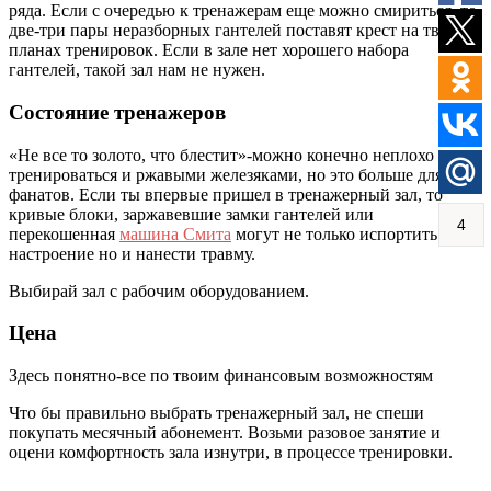
ряда. Если с очередью к тренажерам еще можно смириться, то
две-три пары неразборных гантелей поставят крест на твоих
планах тренировок. Если в зале нет хорошего набора
гантелей, такой зал нам не нужен.
Состояние тренажеров
«Не все то золото, что блестит»-можно конечно неплохо
тренироваться и ржавыми железяками, но это больше для
фанатов. Если ты впервые пришел в тренажерный зал, то
кривые блоки, заржавевшие замки гантелей или
4
перекошенная
машина Смита
могут не только испортить
настроение но и нанести травму.
Выбирай зал с рабочим оборудованием.
Цена
Здесь понятно-все по твоим финансовым возможностям
Что бы правильно выбрать тренажерный зал, не спеши
покупать месячный абонемент. Возьми разовое занятие и
оцени комфортность зала изнутри, в процессе тренировки.