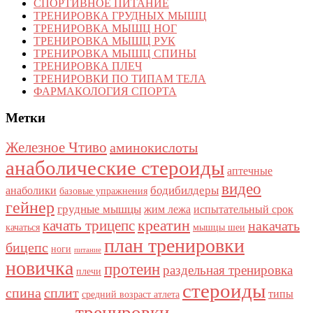
СПОРТИВНОЕ ПИТАНИЕ
ТРЕНИРОВКА ГРУДНЫХ МЫШЦ
ТРЕНИРОВКА МЫШЦ НОГ
ТРЕНИРОВКА МЫШЦ РУК
ТРЕНИРОВКА МЫШЦ СПИНЫ
ТРЕНИРОВКА ПЛЕЧ
ТРЕНИРОВКИ ПО ТИПАМ ТЕЛА
ФАРМАКОЛОГИЯ СПОРТА
Метки
Железное Чтиво
аминокислоты
анаболические стероиды
аптечные
видео
бодибилдеры
анаболики
базовые упражнения
гейнер
грудные мышцы
жим лежа
испытательный срок
качать трицепс
креатин
накачать
качаться
мышцы шеи
план тренировки
бицепс
ноги
питание
новичка
протеин
раздельная тренировка
плечи
стероиды
спина
сплит
типы
средний возраст атлета