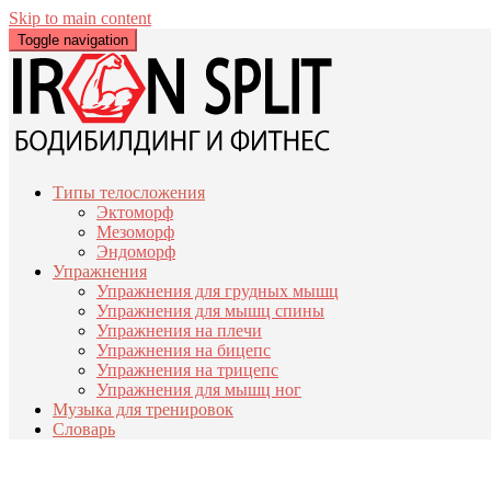
Skip to main content
Toggle navigation
Типы телосложения
Эктоморф
Мезоморф
Эндоморф
Упражнения
Упражнения для грудных мышц
Упражнения для мышц спины
Упражнения на плечи
Упражнения на бицепс
Упражнения на трицепс
Упражнения для мышц ног
Музыка для тренировок
Словарь