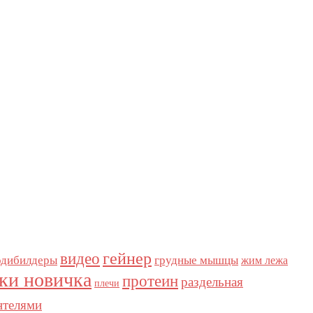
видео
гейнер
одибилдеры
грудные мышцы
жим лежа
ки новичка
протеин
раздельная
плечи
нтелями