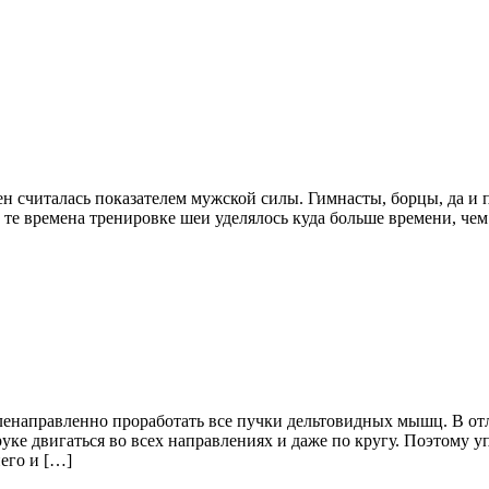
 считалась показателем мужской силы. Гимнасты, борцы, да и п
 те времена тренировке шеи уделялось куда больше времени, чем
ленаправленно проработать все пучки дельтовидных мышц. В от
е двигаться во всех направлениях и даже по кругу. Поэтому уп
его и […]