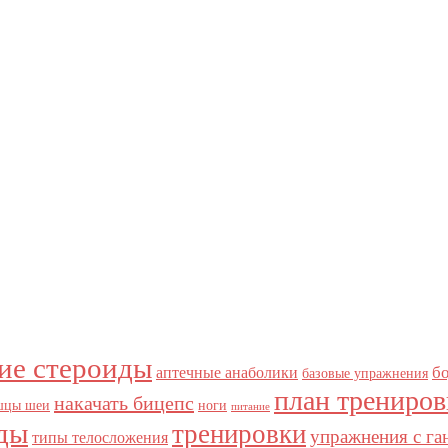
ие стероиды
б
аптечные анаболики
базовые упражнения
план трениров
накачать бицепс
цы шеи
ноги
питание
ды
тренировки
упражнения с га
типы телосложения